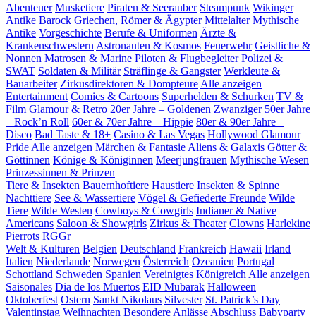
Abenteuer
Musketiere
Piraten & Seerauber
Steampunk
Wikinger
Antike
Barock
Griechen, Römer & Ägypter
Mittelalter
Mythische
Antike
Vorgeschichte
Berufe & Uniformen
Ärzte &
Krankenschwestern
Astronauten & Kosmos
Feuerwehr
Geistliche &
Nonnen
Matrosen & Marine
Piloten & Flugbegleiter
Polizei &
SWAT
Soldaten & Militär
Sträflinge & Gangster
Werkleute &
Bauarbeiter
Zirkusdirektoren & Dompteure
Alle anzeigen
Entertainment
Comics & Cartoons
Superhelden & Schurken
TV &
Film
Glamour & Retro
20er Jahre – Goldenen Zwanziger
50er Jahre
– Rock’n Roll
60er & 70er Jahre – Hippie
80er & 90er Jahre –
Disco
Bad Taste & 18+
Casino & Las Vegas
Hollywood Glamour
Pride
Alle anzeigen
Märchen & Fantasie
Aliens & Galaxis
Götter &
Göttinnen
Könige & Königinnen
Meerjungfrauen
Mythische Wesen
Prinzessinnen & Prinzen
Tiere & Insekten
Bauernhoftiere
Haustiere
Insekten & Spinne
Nacht­tiere
See & Wassertiere
Vögel & Gefiederte Freunde
Wilde
Tiere
Wilde Westen
Cowboys & Cowgirls
Indianer & Native
Americans
Saloon & Showgirls
Zirkus & Theater
Clowns
Harlekine
Pierrots
RGGr
Welt & Kulturen
Belgien
Deutschland
Frankreich
Hawaii
Irland
Italien
Niederlande
Norwegen
Österreich
Ozeanien
Portugal
Schottland
Schweden
Spanien
Vereinigtes Königreich
Alle anzeigen
Saisonales
Dia de los Muertos
EID Mubarak
Halloween
Oktoberfest
Ostern
Sankt Nikolaus
Silvester
St. Patrick’s Day
Valentinstag
Weihnachten
Besondere Anlässe
Abschluss
Babyparty