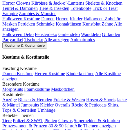
Horror Clowns
Kürbisse & Jack-o’-Lanterns
Skelette & Knochen
Teufel & Dämonen
Tiere & Insekten
Totenköpfe
Trick or Treat
Vampire
Zombies & Monster
Halloween Kostüme
Damen
Herren
Kinder
Halloween Zubehör
Masken
Perücken
Schminke
Kontaktlinsen
Kunstblut
Zähne
Alle
anzeigen
Halloween Deko
Fensterdeko
Gartendeko
Wanddeko
Girlanden
Partyartikel
Tischdeko
Alle anzeigen
Animatronics
Kostüme & Kostümteile
Kostüme & Kostümteile
Fasching Kostüme
Damen Kostüme
Herren Kostüme
Kinderkostüme
Alle Kostüme
anzeigen
Besondere Kostüme
Morphsuits
Foamkostüme
Maskottchen
Kostümteile
Anzüge
Blusen & Hemden
Fräcke & Westen
Hosen & Shorts
Jacke
& Mäntel
Jumpsuits
Kleider
Overalls
Röcke & Petticoats
Shirts,
Tops & Oberteilen
Umhänge
Beliebte Themen
Tiere
Polizei & SWAT
Piraten
Clowns
Superhelden & Schurken
Prinzessinnen & Prinzen
80 & 90 Jahre
Alle Themen anzeigen