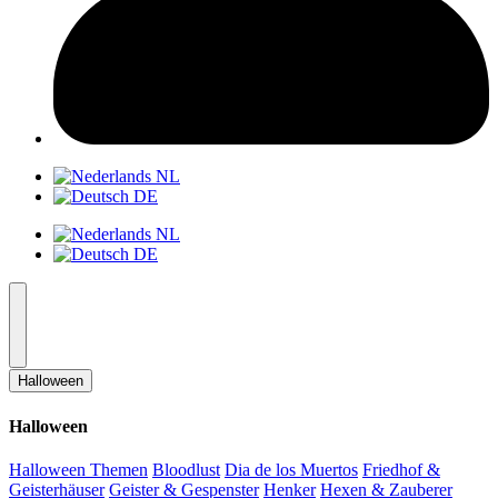
NL
DE
NL
DE
Halloween
Halloween
Halloween Themen
Bloodlust
Dia de los Muertos
Friedhof &
Geisterhäuser
Geister & Gespenster
Henker
Hexen & Zauberer