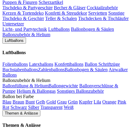
Puppen & Figuren
Scherzartikel
Tischdeko & Partygeschirr
Becher & Gläser
Cocktailzubehör
Kerzen & Tortendeko
Konfetti & Streudekor
Servietten
Sonstige
Tischdeko & Geschirr
Teller & Schalen
Tischdecken & Tischläufer
Untersetzer
Licht- und Partytechnik
Luftballons
Ballonbogen & Säulen
Ballonzubehör & Helium
Luftballons
Luftballons
Folienballons
Latexballons
Konfettiballons
Ballon Schriftzüge
Buchstabenballons
Zahlenballons
Ballonbogen & Säulen
Airwalker
Ballons
Ballonzubehör & Helium
Ballonfüllung & Helium
Ballongewichte
Ballonverschlüsse &
Pumpe
Helium & Ballongas
Sonstiges Ballonzubehör
Ballon bei Farbe
Blau
Braun
Bunt
Gelb
Gold
Grau
Grün
Kupfer
Lila
Orange
Pink
Rot
Schwarz
Silber
Transparent
Weiß
Themen & Anlässe
Themen & Anlässe