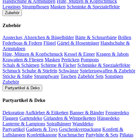
Handschuhe & Armstulpen
Hüte, Mützen & Kopfschmuck
Leggings
Strumpfhosen
Masken
Schminke & Spezialeffekte
Zubehör
Zubehör
Anstecker, Abzeichen & Bügelbilder
Bärte & Schnurrbärte
Brillen
Federboas & Federn
Flügel
Gürtel & Hosenträger
Handschuhe &
Armstulpen
Hüte, Mützen & Kopfschmuck
Kessel & Eimer
Kragen & Jabots
Krawatten & Fliegen
Masken
Perücken
Pompons
Schals & Schärpen
Schirme & Fächer
Schminke & Spezialeffekte
Schmuck
Schuhe & Stiefeln
Schwänze
Spielzeugwaffen & Zubehör
Stöcke & Stäbe
Strumpfware
Taschen
Zubehör Sets
Sonstiges
Zubehör
Partyartikel & Deko
Partyartikel & Deko
Dekoration
Aufkleber & Etiketten
Banner & Bänder
Fensterdeko
Flaggen
Gartendeko
Girlanden & Wimpelketten
Hängedeko
Lanterne & Lampions
Spiralhänger
Wanddeko
Partyartikel
Gadgets & Toys
Geschenkverpackung
Konfetti &
Luftslangen
Konfettikanone
Krachmacher
Partyhüte & Sets
Piñatas