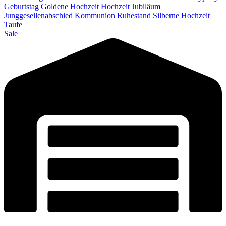
Geburtstag
Goldene Hochzeit
Hochzeit
Jubiläum
Junggesellenabschied
Kommunion
Ruhestand
Silberne Hochzeit
Taufe
Sale